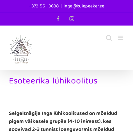
Skip
+372 551 0638
|
inga@tulepeeker.ee
to
content
Facebook
Instagram
Esoteerika lühikoolitus
Selgeltnägija Inga lühikoolitused on mõeldud
pigem väikesele grupile (4-10 inimest), kes
soovivad 2-3 tunnist loenguvormis mõeldud