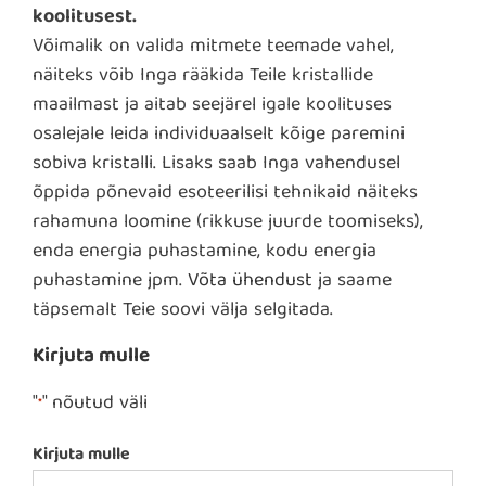
koolitusest.
Võimalik on valida mitmete teemade vahel,
näiteks võib Inga rääkida Teile kristallide
maailmast ja aitab seejärel igale koolituses
osalejale leida individuaalselt kõige paremini
sobiva kristalli. Lisaks saab Inga vahendusel
õppida põnevaid esoteerilisi tehnikaid näiteks
rahamuna loomine (rikkuse juurde toomiseks),
enda energia puhastamine, kodu energia
puhastamine jpm.
Võta ühendust
ja saame
täpsemalt Teie soovi välja selgitada.
Kirjuta mulle
"
" nõutud väli
*
Kirjuta mulle