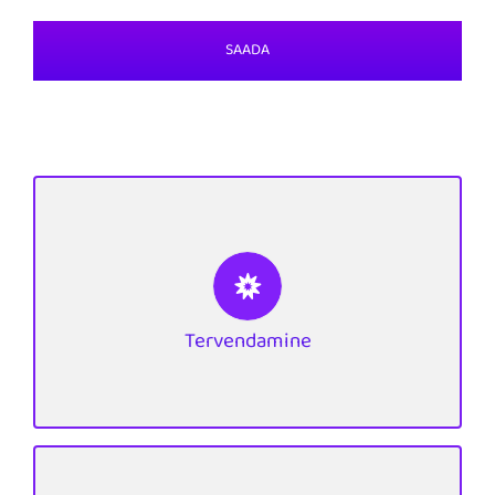
VAATA EDASI
põhjuseid.
Inga poole pöördumise üks sagedasi
Tervendamine
Inimeste tervendamine on selgeltnägija
Tervendamine