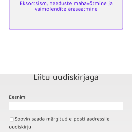
Kurjade vaimude ja deemonite välja
Eksortsism, needuste mahavõtmine ja
vaimolendite ärasaatmine
vaimolendite ärasaatmine
Eksortsism, needuste mahavõtmine ja
Liitu uudiskirjaga
Eesnimi
Soovin saada märgitud e-posti aadressile
uudiskirju